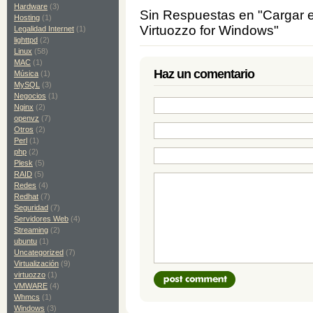
Hardware
(3)
Sin Respuestas en "Cargar e
Hosting
(1)
Virtuozzo for Windows"
Legalidad Internet
(1)
lighttpd
(2)
Linux
(58)
MAC
(1)
Haz un comentario
Música
(1)
MySQL
(3)
Negocios
(1)
Nginx
(2)
openvz
(7)
Otros
(2)
Perl
(1)
php
(2)
Plesk
(5)
RAID
(5)
Redes
(4)
Redhat
(7)
Seguridad
(7)
Servidores Web
(4)
Streaming
(2)
ubuntu
(1)
Uncategorized
(7)
Virtualización
(9)
virtuozzo
(1)
VMWARE
(4)
Whmcs
(1)
Windows
(3)