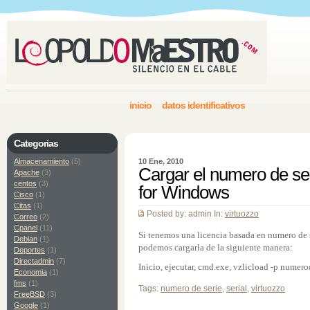
inicio
datos identificativos
Categorias
Almacenamiento
(5)
10 Ene, 2010
Cargar el numero de ser
Apache
(3)
centos
(3)
for Windows
Cisco
(1)
Citas
(1)
Posted by: admin In:
virtuozzo
Correo
(2)
Cpanel
(11)
Si tenemos una licencia basada en numero de 
Debian
(1)
podemos cargarla de la siguiente manera:
Deportes
(1)
Directadmin
(7)
Inicio, ejecutar, cmd.exe, vzlicload -p numero
Economia
(1)
fms
(1)
Tags:
numero de serie
,
serial
,
virtuozzo
FreeBSD
(3)
Google
(1)