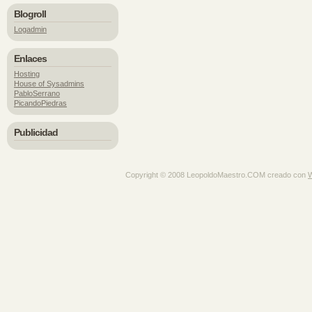
Blogroll
Logadmin
Enlaces
Hosting
House of Sysadmins
PabloSerrano
PicandoPiedras
Publicidad
Copyright © 2008 LeopoldoMaestro.COM creado con