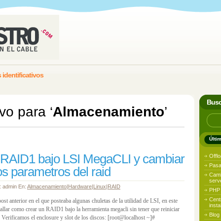
 identificativos
Busc
vo para ‘
Almacenamiento
’
Últi
 RAID1 bajo LSI MegaCLI y cambiar
Offl
Pasa
s parametros del raid
Camb
serv
r: admin En:
Almacenamiento
|
Hardware
|
Linux
|
RAID
PHP 
Cent
ost anterior en el que posteaba algunas chuletas de la utilidad de LSI, en este
inst
tallar como crear un RAID1 bajo la herramienta megacli sin tener que reiniciar
Blog
) Verificamos el enclosure y slot de los discos: [root@localhost ~]#