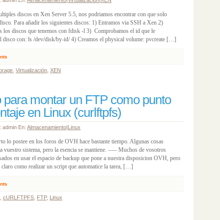
r: admin En:
Almacenamiento
|
Virtualización
|
XEN
ltiples discos en Xen Server 5.5, nos podriamos encontrar con que solo
disco. Para añadir los siguientes discos: 1) Entramos via SSH a Xen 2)
los discos que tenemos con fdisk -l 3) Comprobamos el id que le
l disco con: ls /dev/disk/by-id/ 4) Creamos el physical volume: pvcreate […]
nts
torage
,
Virtualización
,
XEN
 para montar un FTP como punto
taje en Linux (curlftpfs)
r: admin En:
Almacenamiento
|
Linux
to lo postee en los foros de OVH hace bastante tiempo. Algunas cosas
a vuestro sistema, pero la esencia se mantiene. —– Muchos de vosotros
resados en usar el espacio de backup que pone a nuestra disposicion OVH, pero
claro como realizar un script que automatice la tarea, […]
nts
,
cURLFTPFS
,
FTP
,
Linux