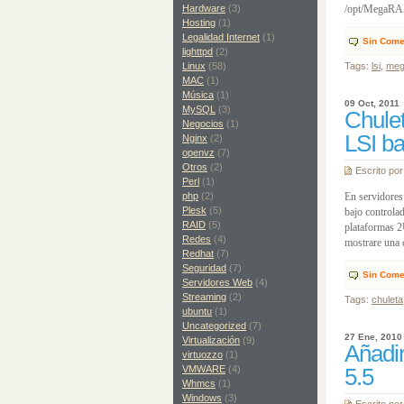
Hardware
(3)
/opt/MegaRAI
Hosting
(1)
Legalidad Internet
(1)
Sin Come
lighttpd
(2)
Linux
(58)
Tags:
lsi
,
meg
MAC
(1)
Música
(1)
09 Oct, 2011
MySQL
(3)
Chulet
Negocios
(1)
LSI ba
Nginx
(2)
openvz
(7)
Otros
(2)
Escrito po
Perl
(1)
php
(2)
En servidores
Plesk
(5)
bajo controla
RAID
(5)
plataformas 2
Redes
(4)
mostrare una 
Redhat
(7)
Seguridad
(7)
Sin Come
Servidores Web
(4)
Streaming
(2)
Tags:
chuleta
ubuntu
(1)
Uncategorized
(7)
27 Ene, 2010
Virtualización
(9)
Añadir
virtuozzo
(1)
VMWARE
(4)
5.5
Whmcs
(1)
Windows
(3)