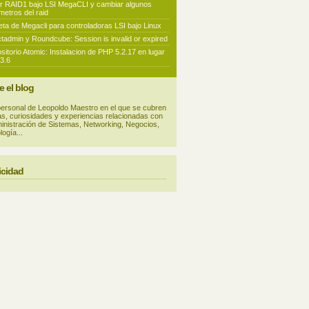
r RAID1 bajo LSI MegaCLI y cambiar algunos
metros del raid
eta de Megacli para controladoras LSI bajo Linux
ctadmin y Roundcube: Session is invalid or expired
sitorio Atomic: Instalacion de PHP 5.2.17 en lugar
.3.6
e el blog
personal de Leopoldo Maestro en el que se cubren
ias, curiosidades y experiencias relacionadas con
ministración de Sistemas, Networking, Negocios,
ogía...
icidad