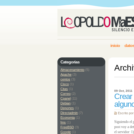
inicio
datos
Categorias
Archi
Almacenamiento
(5)
Apache
(3)
centos
(3)
Cisco
(1)
Citas
(1)
09 Oct, 2011
Correo
(2)
Crear
Cpanel
(11)
alguno
Debian
(1)
Deportes
(1)
Directadmin
(7)
Escrito po
Economia
(1)
Siguiendo el p
fms
(1)
post voy a de
FreeBSD
(3)
el servidor: 1
Google
(1)