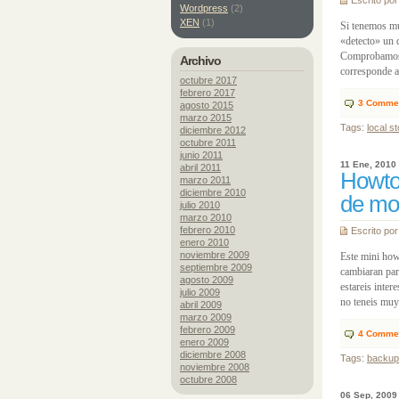
Escrito po
Wordpress
(2)
XEN
(1)
Si tenemos mu
«detecto» un 
Comprobamos 
Archivo
corresponde a
octubre 2017
febrero 2017
3
Comme
agosto 2015
marzo 2015
Tags:
local s
diciembre 2012
octubre 2011
junio 2011
11 Ene, 2010
abril 2011
Howto
marzo 2011
diciembre 2010
de mon
julio 2010
marzo 2010
febrero 2010
Escrito po
enero 2010
noviembre 2009
Este mini how
septiembre 2009
cambiaran par
agosto 2009
estareis inte
julio 2009
no teneis muy 
abril 2009
marzo 2009
febrero 2009
4
Comme
enero 2009
diciembre 2008
Tags:
backup
noviembre 2008
octubre 2008
06 Sep, 2009