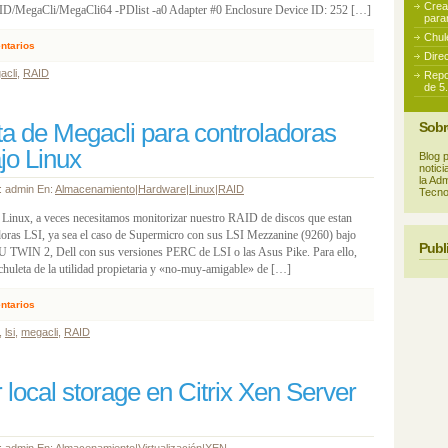
Crea
D/MegaCli/MegaCli64 -PDlist -a0 Adapter #0 Enclosure Device ID: 252 […]
para
Chul
ntarios
Dire
acli
,
RAID
Repo
de 5
a de Megacli para controladoras
Sobr
jo Linux
Blog 
notic
la Ad
r: admin En:
Almacenamiento
|
Hardware
|
Linux
|
RAID
Tecnol
 Linux, a veces necesitamos monitorizar nuestro RAID de discos que estan
doras LSI, ya sea el caso de Supermicro con sus LSI Mezzanine (9260) bajo
Publ
U TWIN 2, Dell con sus versiones PERC de LSI o las Asus Pike. Para ello,
chuleta de la utilidad propietaria y «no-muy-amigable» de […]
ntarios
,
lsi
,
megacli
,
RAID
 local storage en Citrix Xen Server