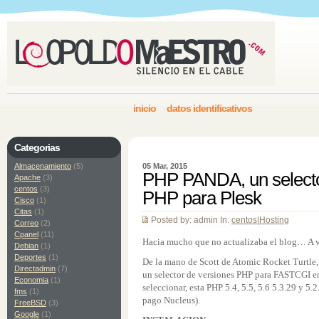
inicio
datos identificativos
Categorias
Almacenamiento
(5)
05 Mar, 2015
PHP PANDA, un selecto
Apache
(3)
centos
(3)
PHP para Plesk
Cisco
(1)
Citas
(1)
Posted by: admin In:
centos
|
Hosting
Correo
(2)
Cpanel
(11)
Hacia mucho que no actualizaba el blog… A ve
Debian
(1)
Deportes
(1)
De la mano de Scott de Atomic Rocket Turtl
Directadmin
(7)
un selector de versiones PHP para FASTCGI en 
Economia
(1)
seleccionar, esta PHP 5.4, 5.5, 5.6 5.3.29 y 5.
fms
(1)
pago Nucleus).
FreeBSD
(3)
Google
(1)