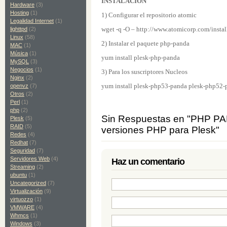
INSTALACION
Hardware
(3)
Hosting
(1)
1) Configurar el repositorio atomic
Legalidad Internet
(1)
wget -q -O – http://www.atomicorp.com/install
lighttpd
(2)
Linux
(58)
2) Instalar el paquete php-panda
MAC
(1)
Música
(1)
yum install plesk-php-panda
MySQL
(3)
Negocios
(1)
3) Para los suscriptores Nucleos
Nginx
(2)
yum install plesk-php53-panda plesk-php52-
openvz
(7)
Otros
(2)
Perl
(1)
php
(2)
Sin Respuestas en "PHP PAN
Plesk
(5)
RAID
(5)
versiones PHP para Plesk"
Redes
(4)
Redhat
(7)
Seguridad
(7)
Servidores Web
(4)
Haz un comentario
Streaming
(2)
ubuntu
(1)
Uncategorized
(7)
Virtualización
(9)
virtuozzo
(1)
VMWARE
(4)
Whmcs
(1)
Windows
(3)