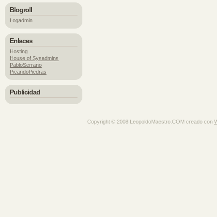
Blogroll
Logadmin
Enlaces
Hosting
House of Sysadmins
PabloSerrano
PicandoPiedras
Publicidad
Copyright © 2008 LeopoldoMaestro.COM creado con