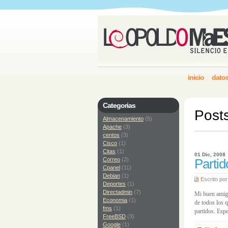
inicio
datos
Categorias
Post
Almacenamiento
(5)
Apache
(3)
centos
(3)
Cisco
(1)
Citas
(1)
01 Dic, 2008
Correo
(2)
Parti
Cpanel
(11)
Debian
(1)
Escrito po
Deportes
(1)
Directadmin
(7)
Mi buen amigo
Economia
(1)
de todos los 
fms
(1)
partidos. Es
FreeBSD
(3)
Google
(1)