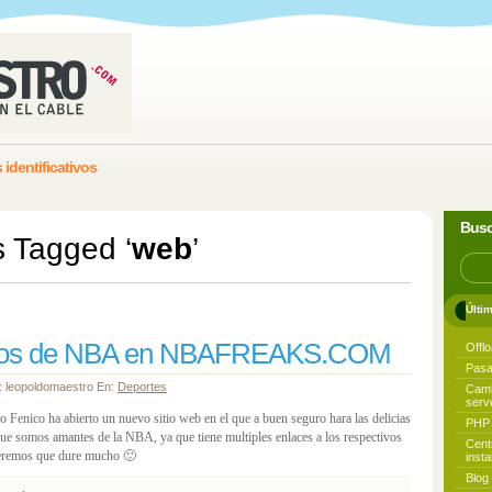
 identificativos
Busc
s Tagged ‘
web
’
Últi
dos de NBA en NBAFREAKS.COM
Offl
Pasa
r: leopoldomaestro En:
Deportes
Camb
serv
 Fenico ha abierto un nuevo sitio web en el que a buen seguro hara las delicias
PHP 
que somos amantes de la NBA, ya que tiene multiples enlaces a los respectivos
Cent
peremos que dure mucho 🙂
inst
Blog