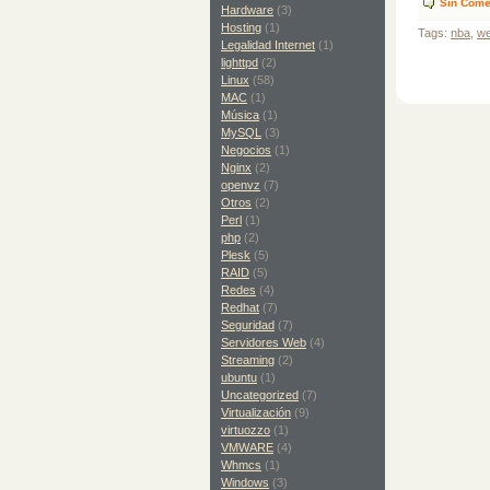
Sin Come
Hardware
(3)
Hosting
(1)
Tags:
nba
,
w
Legalidad Internet
(1)
lighttpd
(2)
Linux
(58)
MAC
(1)
Música
(1)
MySQL
(3)
Negocios
(1)
Nginx
(2)
openvz
(7)
Otros
(2)
Perl
(1)
php
(2)
Plesk
(5)
RAID
(5)
Redes
(4)
Redhat
(7)
Seguridad
(7)
Servidores Web
(4)
Streaming
(2)
ubuntu
(1)
Uncategorized
(7)
Virtualización
(9)
virtuozzo
(1)
VMWARE
(4)
Whmcs
(1)
Windows
(3)