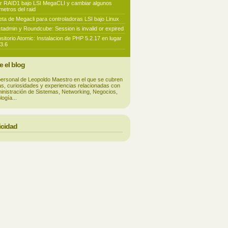
r RAID1 bajo LSI MegaCLI y cambiar algunos
metros del raid
eta de Megacli para controladoras LSI bajo Linux
ctadmin y Roundcube: Session is invalid or expired
sitorio Atomic: Instalacion de PHP 5.2.17 en lugar
.3.6
e el blog
personal de Leopoldo Maestro en el que se cubren
ias, curiosidades y experiencias relacionadas con
ministración de Sistemas, Networking, Negocios,
ogía...
icidad