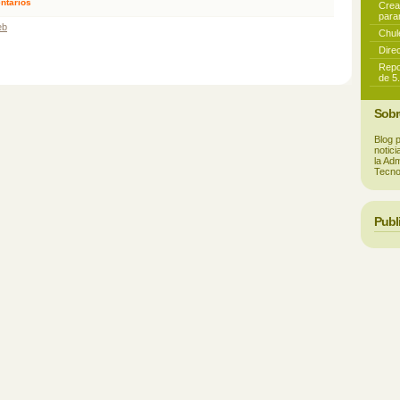
ntarios
Crea
para
eb
Chul
Dire
Repo
de 5
Sobr
Blog 
notic
la Ad
Tecnol
Publ